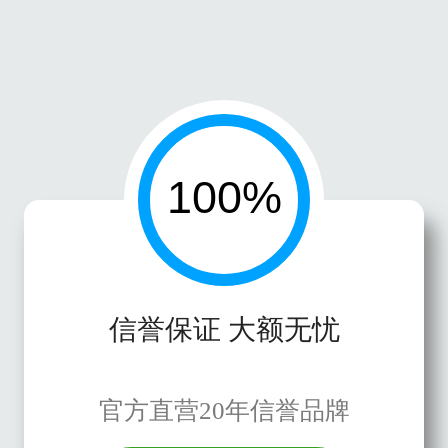
信誉保证 大额无忧
官方直营20年信誉品牌